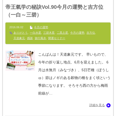
帝王氣学の秘訣Vol.90今月の運勢と吉方位
（一白～三碧）
2016.06.02
今月の運勢
ありがとう
,
一白水星
,
三碧木星
,
二黒土星
,
今月の運勢
,
吉方位
,
天道象元
,
感謝
,
旅行風水
,
開運セミナー
こんばんは！天道象元です。 早いもので、
今年の折り返し地点、6月を迎えました。 6
月は水無月（みなづき）、5日芒種（ぼうし
ゅ）節はノギのある穀物の種をまく頃という
季節になります。 そろそろ西の方から梅雨
前線が…
詳細を見る