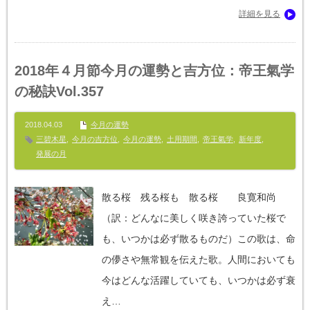
詳細を見る
2018年４月節今月の運勢と吉方位：帝王氣学
の秘訣Vol.357
2018.04.03
今月の運勢
三碧木星
,
今月の吉方位
,
今月の運勢
,
土用期間
,
帝王氣学
,
新年度
,
発展の月
散る桜 残る桜も 散る桜 良寛和尚
（訳：どんなに美しく咲き誇っていた桜で
も、いつかは必ず散るものだ）この歌は、命
の儚さや無常観を伝えた歌。人間においても
今はどんな活躍していても、いつかは必ず衰
え…