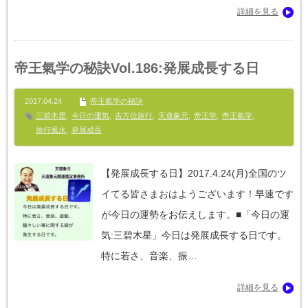
詳細を見る
帝王氣学の秘訣Vol.186:発展成長する日
2017.04.24
帝王氣学の秘訣
三碧木星
,
今日の運気
,
吉方位旅行
,
天道象元
,
帝王学
,
帝王氣学
,
旅行風水
,
発展成長
【発展成長する日】‪2017.4.24‬(月)全国のツ
イてる皆さまおはようございます！早速です
が今日の運勢をお伝えします。■「今日の運
気:三碧木星」今日は発展成長する日です。
特に若さ、音楽、振…
詳細を見る