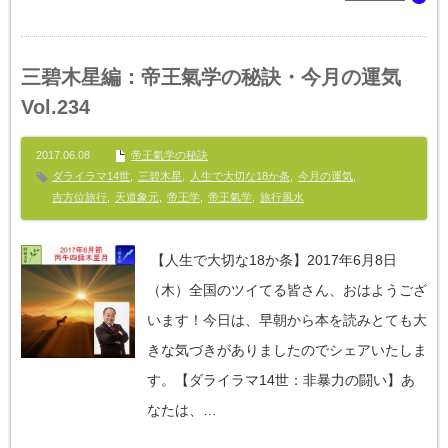
三碧木星編：帝王氣学の秘訣・今月の運気
Vol.234
2017.06.08
帝王氣学の秘訣
ダライラマ14世
,
三碧木星
,
人生で大切な18か条
,
今月の運気
,
吉方位旅行
,
天道象元
,
帝王学
,
帝王氣学
,
旅行風水
【人生で大切な18か条】2017年6月8日
（木）全国のツイてる皆さん、おはようござ
います！今日は、早朝から本を読みとても大
きな気づきがありましたのでシェアいたしま
す。【ダライラマ14世：非暴力の闘い】あ
なたは、…