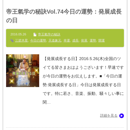
帝王氣学の秘訣Vol.74今日の運勢：発展成長
の日
2016.05.26
帝王氣学の秘訣
三碧木星
,
今日の運勢
,
天道象元
,
幸運
,
成長
,
発展
,
運勢
,
開運
【発展成長する日】2016.5.26(木)全国のツ
イてる皆さまおはようございます！早速です
が今日の運勢をお伝えします。■「今日の運
勢:発展成長する日」今日は発展成長する日
です。特に若さ、音楽、振動、騒々しい事に
関…
詳細を見る