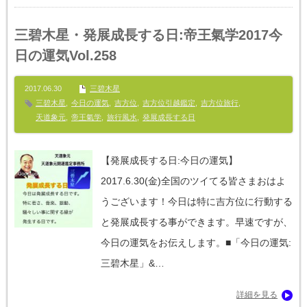
三碧木星・発展成長する日:帝王氣学2017今
日の運気Vol.258
2017.06.30
三碧木星
三碧木星
,
今日の運気
,
吉方位
,
吉方位引越鑑定
,
吉方位旅行
,
天道象元
,
帝王氣学
,
旅行風水
,
発展成長する日
【発展成長する日:今日の運気】‪
2017.6.30(金)全国のツイてる皆さまおはよ
うございます！今日は特に吉方位に行動する
と発展成長する事ができます。早速ですが、
今日の運気をお伝えします。■「今日の運気:
三碧木星」&…
詳細を見る