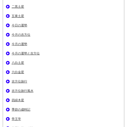
二黒土星
五黄土星
今日の運勢
今月の吉方位
今月の運勢
今月の運勢と吉方位
八白土星
六白金星
吉方位旅行
吉方位旅行風水
四緑木星
季節の歳時記
帝王学