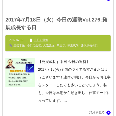
2017年7月18日（火）今日の運勢Vol.276:発
展成長する日
2017.07.18
今日の運勢
三碧木星
,
今日の運勢
,
天道象元
,
帝王学
,
帝王氣学
,
発展成長の日
【発展成長する日:今日の運勢】‪
2017.7.18(火)全国のツイてる皆さまおはよ
うございます！連休が明け、今日からお仕事
をスタートした方も多いことでしょう。私
も、今日は早朝から動き出し、仕事モードに
入っています。…
詳細を見る