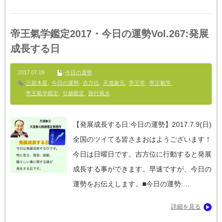
帝王氣学鑑定2017・今日の運勢Vol.267:発展
成長する日
2017.07.09
今日の運勢
三碧木星
,
今日の運勢
,
吉方位
,
天道象元
,
帝王学
,
帝王氣学
,
帝王氣学鑑定
,
引越鑑定
,
旅行風水
【発展成長する日:今日の運勢】‪2017.7.9(日)
全国のツイてる皆さまおはようございます！
今日は日曜日です。吉方位に行動すると発展
成長する事ができます。早速ですが、今日の
運勢をお伝えします。■今日の運勢:…
詳細を見る