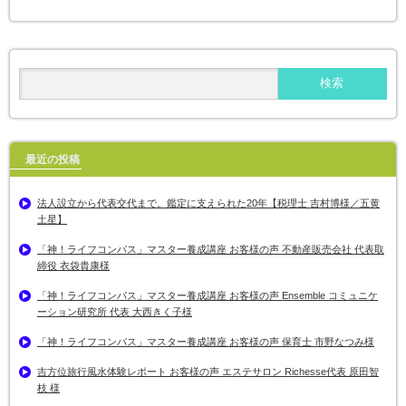
最近の投稿
法人設立から代表交代まで。鑑定に支えられた20年【税理士 吉村博様／五黄
土星】
「神！ライフコンパス」マスター養成講座 お客様の声 不動産販売会社 代表取
締役 衣袋貴康様
「神！ライフコンパス」マスター養成講座 お客様の声 Ensemble コミュニケ
ーション研究所 代表 大西きく子様
「神！ライフコンパス」マスター養成講座 お客様の声 保育士 市野なつみ様
吉方位旅行風水体験レポート お客様の声 エステサロン Richesse代表 原田智
枝 様