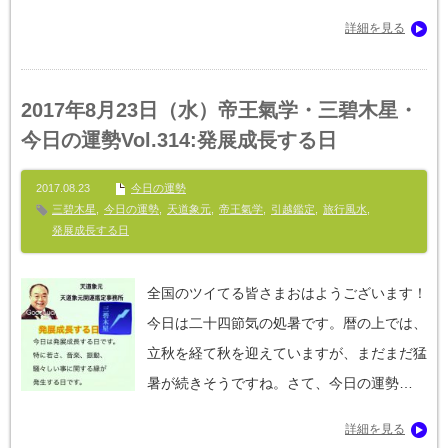
詳細を見る
2017年8月23日（水）帝王氣学・三碧木星・
今日の運勢Vol.314:発展成長する日
2017.08.23
今日の運勢
三碧木星
,
今日の運勢
,
天道象元
,
帝王氣学
,
引越鑑定
,
旅行風水
,
発展成長する日
全国のツイてる皆さまおはようございます！
今日は二十四節気の処暑です。暦の上では、
立秋を経て秋を迎えていますが、まだまだ猛
暑が続きそうですね。さて、今日の運勢…
詳細を見る