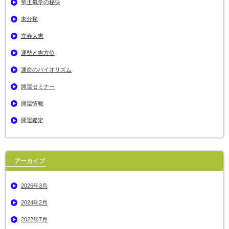
帝王氣学の秘訣
未分類
立春大吉
運勢と吉方位
運命のバイオリズム
開運セミナー
開運情報
開運鑑定
アーカイブ
2026年3月
2024年2月
2022年7月