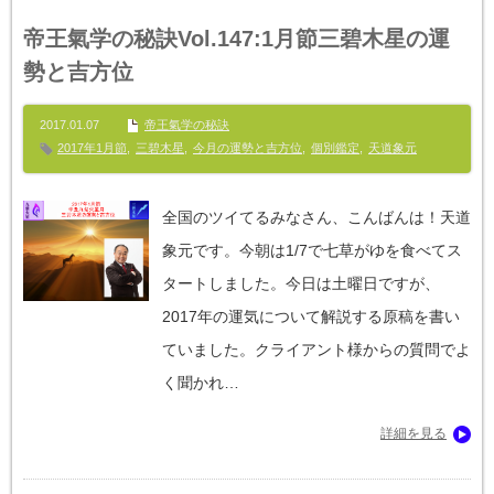
帝王氣学の秘訣Vol.147:1月節三碧木星の運
勢と吉方位
2017.01.07
帝王氣学の秘訣
2017年1月節
,
三碧木星
,
今月の運勢と吉方位
,
個別鑑定
,
天道象元
全国のツイてるみなさん、こんばんは！天道
象元です。今朝は1/7で七草がゆを食べてス
タートしました。今日は土曜日ですが、
2017年の運気について解説する原稿を書い
ていました。クライアント様からの質問でよ
く聞かれ…
詳細を見る