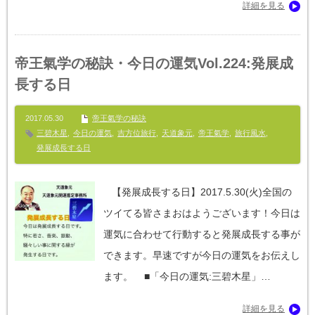
詳細を見る
帝王氣学の秘訣・今日の運気Vol.224:発展成
長する日
2017.05.30
帝王氣学の秘訣
三碧木星
,
今日の運気
,
吉方位旅行
,
天道象元
,
帝王氣学
,
旅行風水
,
発展成長する日
【発展成長する日】‪2017.5.30(火)全国の
ツイてる皆さまおはようございます！今日は
運気に合わせて行動すると発展成長する事が
できます。早速ですが今日の運気をお伝えし
ます。 ■「今日の運気:三碧木星」…
詳細を見る