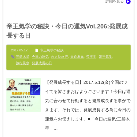
詳細を見る
帝王氣学の秘訣・今日の運気Vol.206:発展成
長する日
2017.05.12
帝王氣学の秘訣
三碧木星
,
今日の運気
,
吉方位旅行
,
天道象元
,
帝王学
,
帝王氣学
,
旅行風水
,
発展成長の日
【発展成長する日】2017.5.12(金)全国のツ
イてる皆さまおはようございます！今日は運
気に合わせて行動すると発展成長する事がで
きます。それでは、発展成長する為に今日の
運気をお伝えします。■「今日の運気:三碧木
星」…