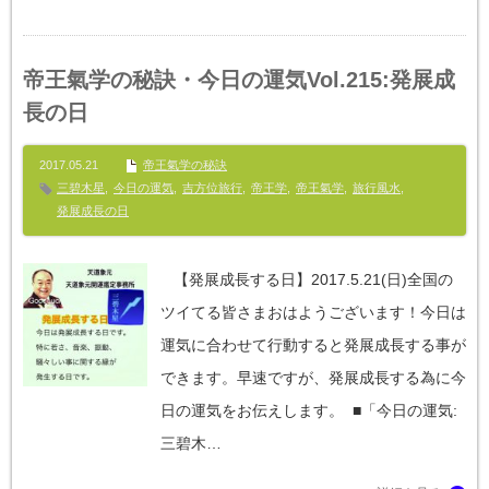
帝王氣学の秘訣・今日の運気Vol.215:発展成
長の日
2017.05.21
帝王氣学の秘訣
三碧木星
,
今日の運気
,
吉方位旅行
,
帝王学
,
帝王氣学
,
旅行風水
,
発展成長の日
【発展成長する日】‪2017.5.21‬(日)全国の
ツイてる皆さまおはようございます！今日は
運気に合わせて行動すると発展成長する事が
できます。早速ですが、発展成長する為に今
日の運気をお伝えします。 ■「今日の運気:
三碧木…