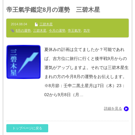
帝王氣学鑑定8月の運勢 三碧木星
2014.08.04
三碧木星
8月の運勢
,
三碧木星
,
今月の運勢
,
帝王氣学
,
気学
夏休みの計画は立てましたか？可能であれ
ば、吉方位に旅行に行くと後半戦9月からの
運気がアップしますよ。それでは三碧木星生
まれの方の今月8月の運勢をお伝えします。
※8月節：壬申二黒土星月は7日（木）23：
02から9月8日（月…
詳細を見る
トップページに戻る