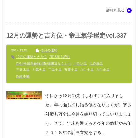
詳細を見る
12月の運勢と吉方位・帝王氣学鑑定vol.337
2017.12.01
今月の運勢
12月の運勢と吉方位
,
2018年を読む
,
2018年度新春特別招福開運セミナー
,
一白水星
,
七赤金星
,
三碧木星
,
九紫火星
,
二黒土星
,
五黄土星
,
八白土星
,
六白金星
,
四緑木製
今日から12月師走（しわす）に入りまし
た。年の瀬も押し詰る候となりますが、寒さ
対策も万全に今月を乗り切ってまいりましょ
う。さて、年末を迎えると今年の総括や来年
２０１８年の計画立案をする…