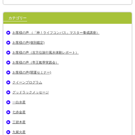
カテゴリー
お客様の声 （「神！ライフコンパス」マスター養成講座）
お客様の声(個別鑑定)
お客様の声（吉方位旅行風水体験レポート）
お客様の声（帝王氣學実践会）
お客様の声(開運セミナー)
クイーンプログラム
グッドラックメッセージ
一白水星
七赤金星
三碧木星
九紫火星