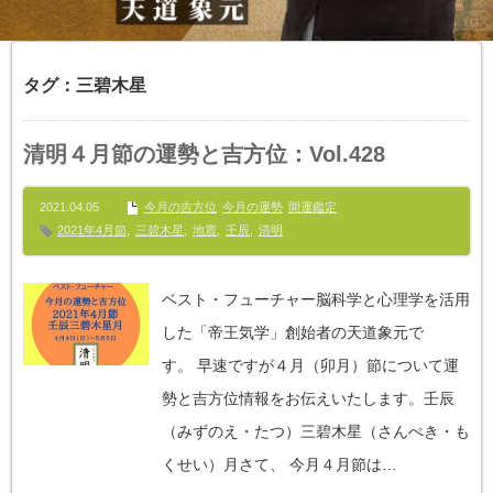
タグ：三碧木星
清明４月節の運勢と吉方位：Vol.428
2021.04.05
今月の吉方位
今月の運勢
開運鑑定
2021年4月節
,
三碧木星
,
地震
,
壬辰
,
清明
ベスト・フューチャー脳科学と心理学を活用
した「帝王気学」創始者の天道象元で
す。 早速ですが４月（卯月）節について運
勢と吉方位情報をお伝えいたします。壬辰
（みずのえ・たつ）三碧木星（さんぺき・も
くせい）月さて、 今月４月節は…