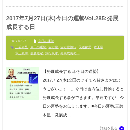
2017年7月27日(木)今日の運勢Vol.285:発展
成長する日
2017.07.27
今日の運勢
三碧木星
,
今日の運勢
,
吉方位
,
吉方位旅行
,
天道象元
,
帝王学
,
帝王氣学
,
引越鑑定
,
旅行風水
,
発展成長の日
【発展成長する日:今日の運勢】‪
2017.7.27(木)全国のツイてる皆さまおはよ
うございます！。今日は吉方位に行動すると
発展成長する事ができます。早速ですが、今
日の運勢をお伝えします。■今日の運勢:三碧
木星・発展成…
詳細を見る