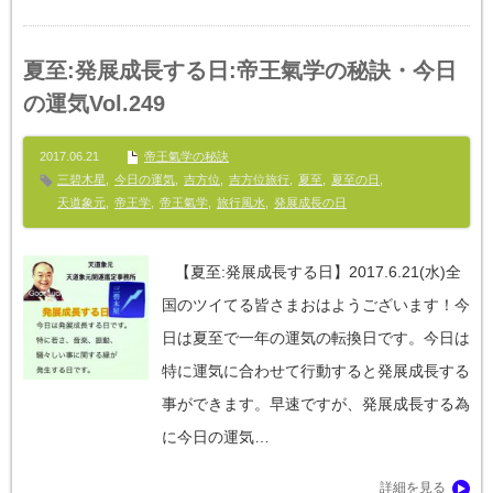
夏至:発展成長する日:帝王氣学の秘訣・今日
の運気Vol.249
2017.06.21
帝王氣学の秘訣
三碧木星
,
今日の運気
,
吉方位
,
吉方位旅行
,
夏至
,
夏至の日
,
天道象元
,
帝王学
,
帝王氣学
,
旅行風水
,
発展成長の日
【夏至:発展成長する日】‪2017.6.21‬(水)全
国のツイてる皆さまおはようございます！今
日は夏至で一年の運気の転換日です。今日は
特に運気に合わせて行動すると発展成長する
事ができます。早速ですが、発展成長する為
に今日の運気…
詳細を見る