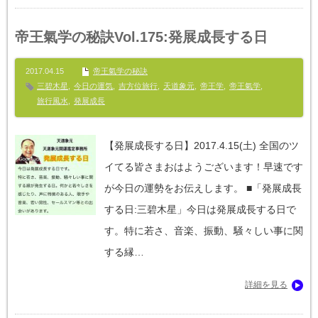
帝王氣学の秘訣Vol.175:発展成長する日
2017.04.15
帝王氣学の秘訣
三碧木星
,
今日の運気
,
吉方位旅行
,
天道象元
,
帝王学
,
帝王氣学
,
旅行風水
,
発展成長
【発展成長する日】2017.4.15(土) 全国のツ
イてる皆さまおはようございます！早速です
が今日の運勢をお伝えします。 ■「発展成長
する日:三碧木星」今日は発展成長する日で
す。特に若さ、音楽、振動、騒々しい事に関
する縁…
詳細を見る