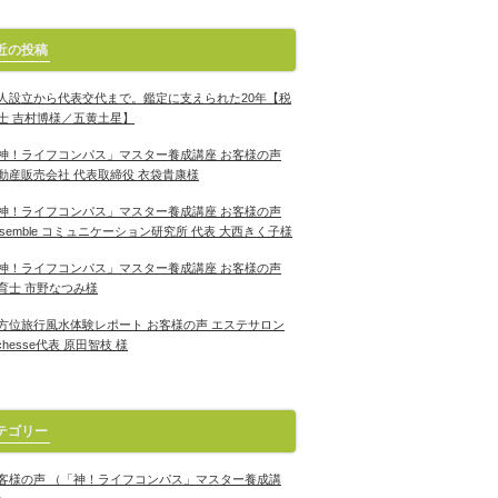
近の投稿
人設立から代表交代まで。鑑定に支えられた20年【税
士 吉村博様／五黄土星】
神！ライフコンパス」マスター養成講座 お客様の声
動産販売会社 代表取締役 衣袋貴康様
神！ライフコンパス」マスター養成講座 お客様の声
nsemble コミュニケーション研究所 代表 大西きく子様
神！ライフコンパス」マスター養成講座 お客様の声
育士 市野なつみ様
方位旅行風水体験レポート お客様の声 エステサロン
ichesse代表 原田智枝 様
テゴリー
客様の声 （「神！ライフコンパス」マスター養成講