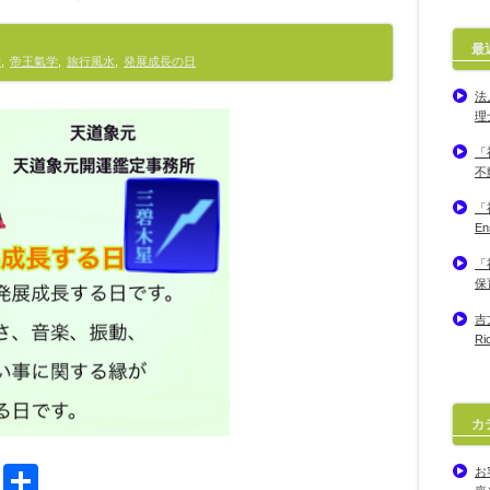
最
学
,
帝王氣学
,
旅行風水
,
発展成長の日
法
理
「
不
「
E
「
保
吉
R
カ
Li
共
お