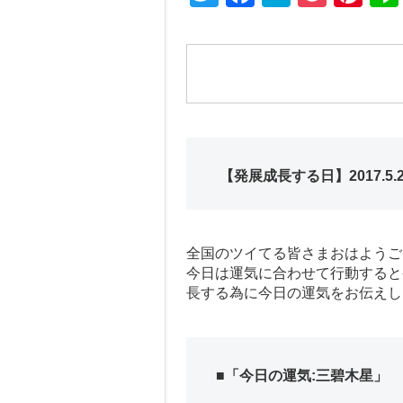
wi
a
at
o
nt
tt
c
e
ck
er
er
e
n
et
e
b
a
st
o
o
【発展成長する日】‪2017.5.21
k
全国のツイてる皆さまおはようご
今日は運気に合わせて行動すると
長する為に今日の運気をお伝えし
■「今日の運気:三碧木星」