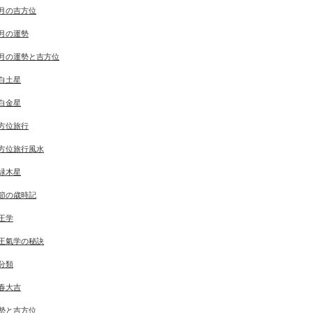
月の吉方位
月の運勢
月の運勢と吉方位
白土星
白金星
方位旅行
方位旅行風水
緑木星
節の歳時記
王学
王氣学の秘訣
分類
春大吉
勢と吉方位