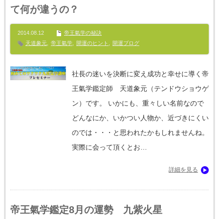
て何が違うの？
2014.08.12
帝王氣学の秘訣
天道象元
,
帝王氣学
,
開運のヒント
,
開運ブログ
社長の迷いを決断に変え成功と幸せに導く帝
王氣学鑑定師 天道象元（テンドウショウゲ
ン）です。 いかにも、重々しい名前なので
どんなにか、いかつい人物か、近づきにくい
のでは・・・と思われたかもしれませんね。
実際に会って頂くとお…
詳細を見る
帝王氣学鑑定8月の運勢 九紫火星