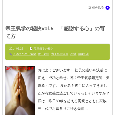
詳細を見る
帝王氣学の秘訣Vol.5 「感謝する心」の育
て方
2014.08.16
帝王氣学の秘訣
初めての帝王氣学
,
帝王氣学
,
帝王氣学講座
,
感謝
,
感謝の心
おはようございます！ 社長の迷いを決断に
変え、成功と幸せに導く帝王氣学鑑定師 天
道象元です。 夏休みも後半に入ってきまし
たが有意義に過ごしていらっしゃいますか？
私は、昨日80歳を超える両親とともに家族
三世代でお墓参りに行き先祖…