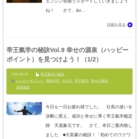
エンジン全開でスタートしていきましょう
ね！ さて、&n…
詳細を見る
帝王氣学の秘訣Vol.9 幸せの源泉（ハッピー
ポイント）を見つけよう！（1/2）
2014.08.18
帝王氣学の秘訣
ハッピーポイント
,
四緑木星
,
大丈夫
,
帝王氣学
,
幸せの源泉
,
良縁成就
今日も一日お疲れ様でした。 社長の迷いを
決断に変え、成功と幸せに導く帝王氣学鑑定
師 天道象元です。 さて、本日ご案内致し
ました ■大富豪の秘訣！「初めてのワクワ