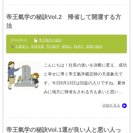
帝王氣学の秘訣Vol.2 帰省して開運する方
法
2014.08.13
帝王氣学の秘訣
お墓参り
,
先祖供養
,
帝王氣学
,
徳積み
,
親孝行
,
開運の秘訣
こんにちは！社長の迷いを決断に変え、成功
と幸せに導く帝王氣学鑑定師の天道象元で
す。今日8月13日は旧盆の入りですね。夏休
みに地方に帰省をされる方も多いと思い…
詳細を見る
帝王氣学の秘訣Vol.1運が良い人と悪い人っ