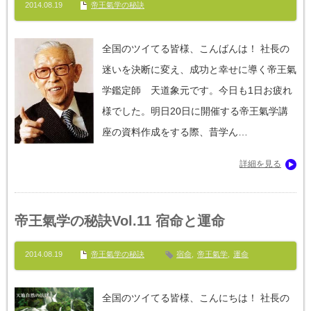
2014.08.19
帝王氣学の秘訣
全国のツイてる皆様、こんばんは！ 社長の
迷いを決断に変え、成功と幸せに導く帝王氣
学鑑定師 天道象元です。今日も1日お疲れ
様でした。明日20日に開催する帝王氣学講
座の資料作成をする際、昔学ん…
詳細を見る
帝王氣学の秘訣Vol.11 宿命と運命
2014.08.19
帝王氣学の秘訣
宿命
,
帝王氣学
,
運命
全国のツイてる皆様、こんにちは！ 社長の