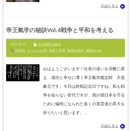
詳細を見る
帝王氣学の秘訣Vol.4戦争と平和を考える
2014.08.15
帝王氣学の秘訣
69年目
,
ひぐらしの声
,
戦争と平和
,
戦争記念日
,
相田みつを
おはようございます！社長の迷いを決断に変
え、成功と幸せに導く帝王氣学鑑定師 天道
象元です。今日は終戦記念日ですね。私も戦
争を知らない世代ですが、我が国日本を守る
ために犠牲になられた多くの英霊達の昇天を
祈りたいと思います。…
詳細を見る