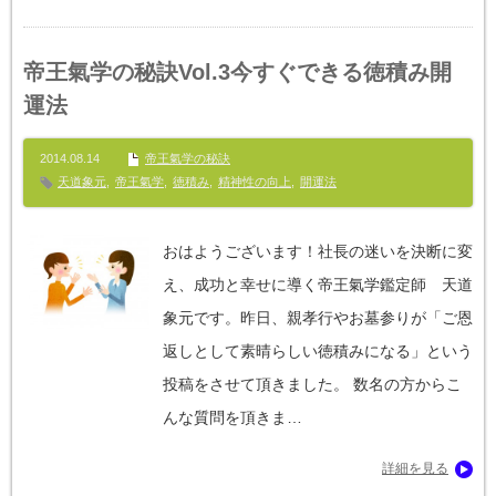
帝王氣学の秘訣Vol.3今すぐできる徳積み開
運法
2014.08.14
帝王氣学の秘訣
天道象元
,
帝王氣学
,
徳積み
,
精神性の向上
,
開運法
おはようございます！社長の迷いを決断に変
え、成功と幸せに導く帝王氣学鑑定師 天道
象元です。昨日、親孝行やお墓参りが「ご恩
返しとして素晴らしい徳積みになる」という
投稿をさせて頂きました。 数名の方からこ
んな質問を頂きま…
詳細を見る