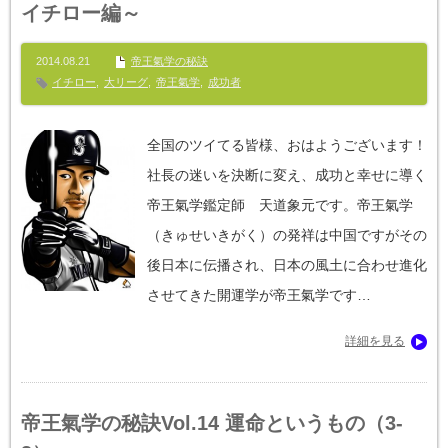
イチロー編～
2014.08.21
帝王氣学の秘訣
イチロー
,
大リーグ
,
帝王氣学
,
成功者
全国のツイてる皆様、おはようございます！
社長の迷いを決断に変え、成功と幸せに導く
帝王氣学鑑定師 天道象元です。帝王氣学
（きゅせいきがく）の発祥は中国ですがその
後日本に伝播され、日本の風土に合わせ進化
させてきた開運学が帝王氣学です…
詳細を見る
帝王氣学の秘訣Vol.14 運命というもの（3-