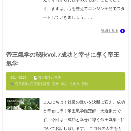
う。まずは、心を整えてエンジン全開でスタ
ートしていきましょう。…
詳細を見る
帝王氣学の秘訣Vol.7成功と幸せに導く帝王
氣学
2014.08.17
帝王氣学の秘訣
帝王氣学
,
帝王氣学講座
,
幸せ
,
成功
,
考え方
,
行動
こんにちは！社長の迷いを決断に変え、成功
と幸せに導く帝王氣学鑑定師 天道象元で
す。今回は～成功と幸せに導く帝王氣学～に
ついてお話し致します。 ご自分の人生をも