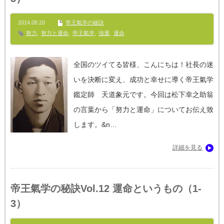
2014.08.20
帝王氣学の秘訣
努力
,
努力と運命
,
帝王氣学
,
強運
,
運命
全国のツイてる皆様、こんにちは！社長の迷
いを決断に変え、成功と幸せに導く帝王氣学
鑑定師 天道象元です。今回は松下幸之助翁
の言葉から「努力と運命」についてお伝え致
します。&n…
詳細を見る
帝王氣学の秘訣Vol.12 運命というもの（1-
3）