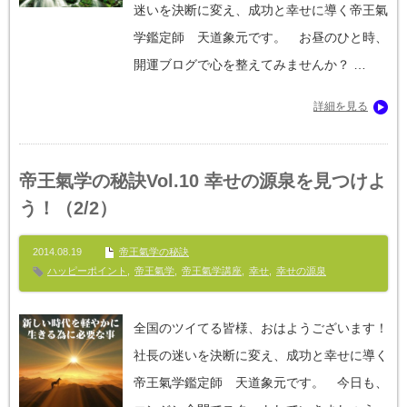
迷いを決断に変え、成功と幸せに導く帝王氣
学鑑定師 天道象元です。 お昼のひと時、
開運ブログで心を整えてみませんか？ …
詳細を見る
帝王氣学の秘訣Vol.10 幸せの源泉を見つけよ
う！（2/2）
2014.08.19
帝王氣学の秘訣
ハッピーポイント
,
帝王氣学
,
帝王氣学講座
,
幸せ
,
幸せの源泉
全国のツイてる皆様、おはようございます！
社長の迷いを決断に変え、成功と幸せに導く
帝王氣学鑑定師 天道象元です。 今日も、