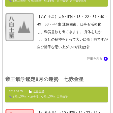
8月の運勢
,
今月の運勢
,
八白土星
,
帝王氣学
,
帝王氣学講座
【八白土星】大9・昭4・13・ 22・31・40・
49・58・平4生 運気回復、仕事も活発化
し、勤労意欲も出てきます。 身体を動か
し、奉仕の精神をもって大いに働く時ですが
自分勝手な思い上がりの行動は苦…
詳細を見る
帝王氣学鑑定8月の運勢 七赤金星
2014.08.05
七赤金星
8月の運勢
,
七赤金星
,
今月の運勢
,
帝王氣学
【七赤金星】大10・昭5・14・23・32・