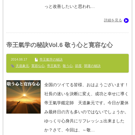
っと改善したいと思われ…
詳細を見る
帝王氣学の秘訣Vol.6 敬う心と寛容な心
2014.08.17
帝王氣学の秘訣
天道象元
,
寛容な心
,
帝王氣学
,
敬う心
,
節度
,
開運の秘訣
全国のツイてる皆様、おはようございます！
社長の迷いを決断に変え、成功と幸せに導く
帝王氣学鑑定師 天道象元です。今日が夏休
み最終日の方も多いのではないでしょうか。
ゆっくり心身共にリフレッシュ出来ました
か？さて、今回は、～敬…