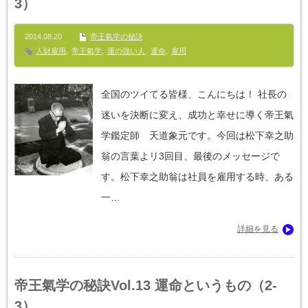
3）
2014.08.20
帝王氣学の秘訣
人財雇用
,
帝王氣学
,
運の強い人
,
運命
,
雇用
全国のツイてる皆様、こんにちは！ 社長の
迷いを決断に変え、成功と幸せに導く帝王氣
学鑑定師 天道象元です。今回は松下幸之助
翁の言葉よリ3回目、最後のメッセージで
す。松下幸之助翁は社員を雇用する時、ある
一…
詳細を見る
帝王氣学の秘訣Vol.13 運命というもの（2-
3）