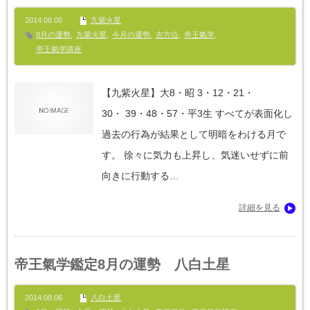
2014.08.06
九紫火星
8月の運勢
,
九紫火星
,
今月の運勢
,
吉方位
,
帝王氣学
,
帝王氣学講座
【九紫火星】大8・昭 3・12・21・
30・ 39・48・57・平3生 すべてが表面化し
過去の行為が結果として明暗をわける月で
す。 徐々に気力も上昇し、気迷いせずに前
向きに行動する…
詳細を見る
帝王氣学鑑定8月の運勢 八白土星
2014.08.06
八白土星