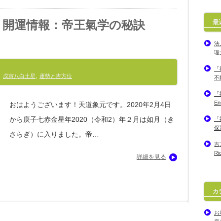
勢と開運情報：帝王氣学の秘訣
最
法
理
「
,
戊寅八白土星
,
運勢と吉方位
不
「
E
おはようございます！天道象元です。2020年2月4日
から庚子七赤金星年2020（令和2）年２月は如月（き
「
保
さらぎ）に入りました。帝…
吉
R
詳細を見る
カ
お