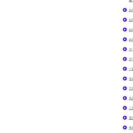
座
お
お
お
お
ク
グ
一
七
三
九
二
五
今