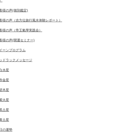
）
客様の声(個別鑑定)
客様の声（吉方位旅行風水体験レポート）
客様の声（帝王氣學実践会）
客様の声(開運セミナー)
イーンプログラム
ッドラックメッセージ
白水星
赤金星
碧木星
紫火星
黒土星
黄土星
日の運勢