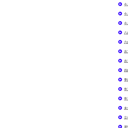
今
今
今
八
六
吉
吉
四
季
帝
帝
未
立
運