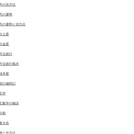
月の吉方位
月の運勢
月の運勢と吉方位
白土星
白金星
方位旅行
方位旅行風水
緑木星
節の歳時記
王学
王氣学の秘訣
分類
春大吉
勢と吉方位