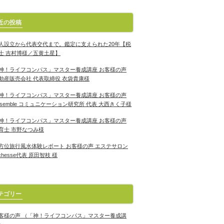
近の投稿
人設立から代表交代まで。鑑定に支えられた20年【税
士 吉村博様／五黄土星】
神！ライフコンパス」マスター養成講座 お客様の声
動産販売会社 代表取締役 衣袋貴康様
神！ライフコンパス」マスター養成講座 お客様の声
nsemble コミュニケーション研究所 代表 大西きく子様
神！ライフコンパス」マスター養成講座 お客様の声
育士 市野なつみ様
方位旅行風水体験レポート お客様の声 エステサロン
ichesse代表 原田智枝 様
テゴリー
客様の声 （「神！ライフコンパス」マスター養成講