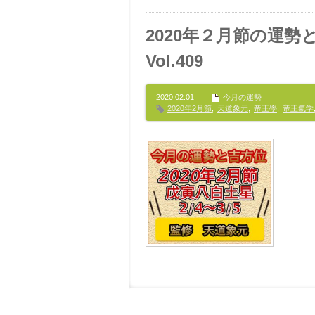
2020年２月節の運
Vol.409
2020.02.01
今月の運勢
2020年2月節
,
天道象元
,
帝王學
,
帝王氣学