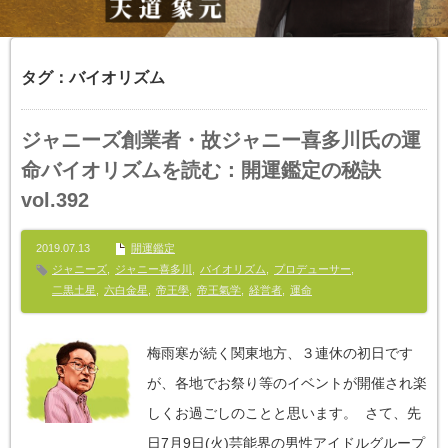
タグ：バイオリズム
ジャニーズ創業者・故ジャニー喜多川氏の運
命バイオリズムを読む：開運鑑定の秘訣
vol.392
2019.07.13
開運鑑定
ジャニーズ
,
ジャニー喜多川
,
バイオリズム
,
プロデューサー
,
二黒土星
,
六白金星
,
帝王學
,
帝王氣学
,
経営者
,
運命
梅雨寒が続く関東地方、３連休の初日です
が、各地でお祭り等のイベントが開催され楽
しくお過ごしのことと思います。 さて、先
日7月9日(火)芸能界の男性アイドルグループ