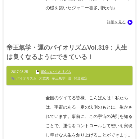
の礎を築いたジャニー喜多川氏がお…
詳細を見る
帝王氣学・運のバイオリズムVol.319：人生
は良くなるようにできている！
2017.08.25
運命のバイオリズム
バイオリズム
,
大丈夫
,
帝王氣学
,
運
,
開運鑑定
全国のツイてる皆様、こんばんは！私たち
は、宇宙のある一定の法則のもとに、生かさ
れています。事前に、この宇宙の法則を知る
ことで、運命をコントロールして想いを実現
し幸せな人生を創り上げることができます。