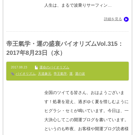
人生は、まるで波乗りサーフィン…
詳細を見る
帝王氣学・運の盛衰バイオリズムVol.315：
2017年8月23日（水）
2017.08.23
運命のバイオリズム
バイオリズム
,
天道象元
,
帝王氣学
,
運
,
運の波
全国のツイてる皆さん、おはようございま
す！処暑を迎え、過ぎゆく夏を惜しむように
ヒグラシ・セミが鳴いています。今日は、一
大決心してこの開運ブログを書いています。
というのも昨夜、お客様や開運ブログ読者様