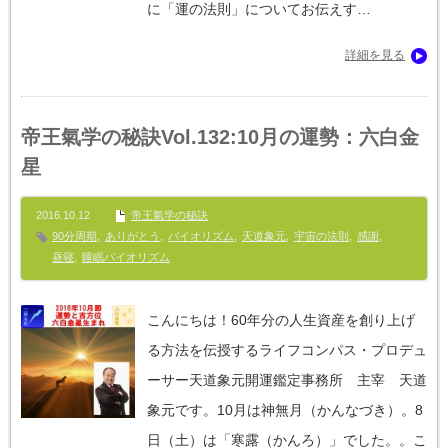
に「運の法則」についてお伝えす…
詳細を見る
帝王氣学の秘訣Vol.132:10月の運勢：六白金
星
2016.10.12
帝王氣学の秘訣
90分周期
,
ありがとう
,
バイオリズム
,
天道象元
,
宇宙の法則
,
感謝
,
昼寝
,
睡眠バイオリズム
こんにちは！60年分の人生資産を創り上げ
る方法を伝授するライフコンパス・プロデュ
ーサー天道象元開運鑑定事務所 主宰 天道
象元です。10月は神無月（かんなづき）。8
日（土）は「寒露（かんろ）」でした。。こ